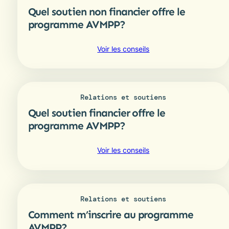
membre
Quel soutien non financier offre le
des
Premières
programme AVMPP?
Nations.
Comment
:
Voir les conseils
accéder
Quel
à
soutien
une
non
couverture
financier
médicale
Relations et soutiens
offre
gratuite
Quel soutien financier offre le
le
grâce
programme
programme AVMPP?
aux
AVMPP?
Services
:
Voir les conseils
de
Quel
santé
soutien
non
financier
assurés
offre
pour
Relations et soutiens
le
les
Comment m’inscrire au programme
programme
Premières
AVMPP?
AVMPP?
Nations