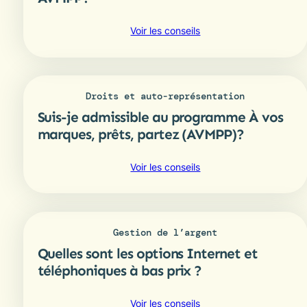
et
les
:
Voir les conseils
Inuit
Comment
(SSNA)?
m’inscrire
au
programme
Droits et auto-représentation
AVMPP?
Suis-je admissible au programme À vos
marques, prêts, partez (AVMPP)?
:
Voir les conseils
Suis-
je
admissible
au
Gestion de l’argent
programme
Quelles sont les options Internet et
À
vos
téléphoniques à bas prix ?
marques,
prêts,
:
Voir les conseils