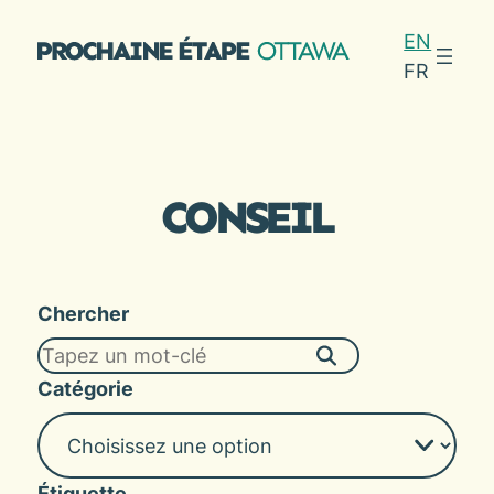
Aller
EN
au
FR
contenu
CONSEIL
Chercher
Catégorie
Étiquette