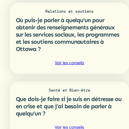
je
plus
obtenir
?
Relations et soutiens
une
Où puis-je parler à quelqu’un pour
carte
santé
obtenir des renseignements généraux
si
sur les services sociaux, les programmes
j’ai
et les soutiens communautaires à
moins
Ottawa ?
de
16
ans
:
Voir les conseils
?
Où
puis-
je
parler
Santé et Bien-être
à
Que dois-je faire si je suis en détresse ou
quelqu’un
pour
en crise et que j’ai besoin de parler à
obtenir
quelqu’un ?
des
renseignements
:
Voir les conseils
généraux