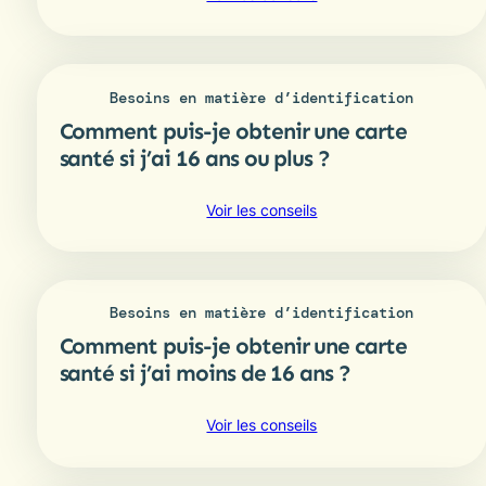
partez
Quelles
(AVMPP)?
sont
les
options
Besoins en matière d’identification
Internet
Comment puis-je obtenir une carte
et
téléphoniques
santé si j’ai 16 ans ou plus ?
à
bas
:
Voir les conseils
prix
Comment
?
puis-
je
obtenir
Besoins en matière d’identification
une
Comment puis-je obtenir une carte
carte
santé
santé si j’ai moins de 16 ans ?
si
j’ai
:
Voir les conseils
16
Comment
ans
puis-
ou