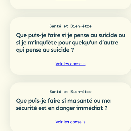
Que
sur
dois-
les
je
services
faire
sociaux,
Santé et Bien-être
si
les
Que puis-je faire si je pense au suicide ou
je
programmes
suis
si je m’inquiète pour quelqu’un d’autre
et
en
qui pense au suicide ?
les
détresse
soutiens
ou
communautaires
:
Voir les conseils
en
à
Que
crise
Ottawa ?
puis-
et
je
que
faire
j’ai
Santé et Bien-être
si
besoin
Que puis-je faire si ma santé ou ma
je
de
pense
sécurité est en danger immédiat ?
parler
au
à
suicide
quelqu’un ?
:
Voir les conseils
ou
Que
si