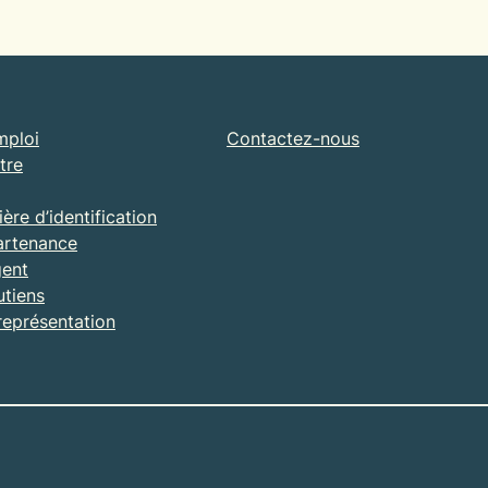
mploi
Contactez-nous
tre
ère d’identification
partenance
gent
utiens
représentation